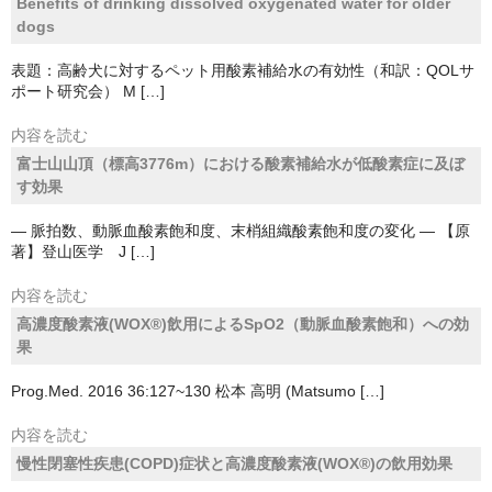
Benefits of drinking dissolved oxygenated water for older
dogs
大辻まい子の相談室
表題：高齢犬に対するペット用酸素補給水の有効性（和訳：QOLサ
普及啓発
ポート研究会） M […]
文献紹介
内容を読む
富士山山頂（標高3776m）における酸素補給水が低酸素症に及ぼ
有用な毛細血管観察方法
す効果
新型コロナウイルス感染の対策
― 脈拍数、動脈血酸素飽和度、末梢組織酸素飽和度の変化 ― 【原
著】登山医学 J […]
「息苦しい方」へ
内容を読む
病気と上手に付き合う
高濃度酸素液(WOX®)飲用によるSpO2（動脈血酸素飽和）への効
果
書籍販売
Prog.Med. 2016 36:127~130 松本 高明 (Matsumo […]
内容を読む
慢性閉塞性疾患(COPD)症状と高濃度酸素液(WOX®)の飲用効果