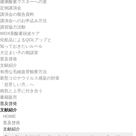
協賛企業
健康酸素マスターへの道
定例講演会
QOLUP認定制度・商品
講演会の報告資料
講演会へのお申込み方法
健康酸素マスター
講習協力活動
WOX美酸素頭皮ケア
講習会からのQ＆A
化粧品によるQOLアップと
知っておきたいルール
健康酸素マスターへの道
大辻まい子の相談室
普及啓発
定例講演会
文献紹介
有用な毛細血管観察方法
講演会の報告資料
新型コロナウイルス感染の対策
「息苦しい方」へ
講演会へのお申込み方法
病気と上手に付き合う
書籍販売
講習協力活動
普及啓発
文献紹介
WOX美酸素頭皮ケア
HOME
普及啓発
化粧品によるQOLアップと
文献紹介
知っておきたいルール