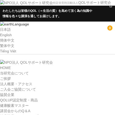
QOLサポート研究会
特定非営利活動法人
わたしたちは皆様のQOL（＝生活の質）を高めて頂く為の知識や
情報を色々な講演を通してお届けします。
Language
0
日本語
English
簡体中文
繁体中文
Tiếng Việt
HOME
HOME
当研究会について
当研究会について
ご挨拶
ご挨拶
法人概要・アクセス
ご入会ご協賛について
法人概要・アクセス
協賛企業
QOLUP認定制度・商品
ご入会ご協賛について
健康酸素マスター
講習会からのQ＆A