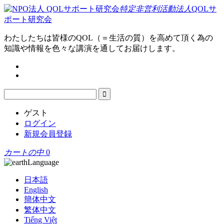
特定非営利活動法人
QOLサ
ポート研究会
わたしたちは皆様のQOL（＝生活の質）を高めて頂く為の
知識や情報を色々な講演を通してお届けします。
ゲスト
ログイン
新規会員登録
カートの中
0
Language
日本語
English
簡体中文
繁体中文
Tiếng Việt