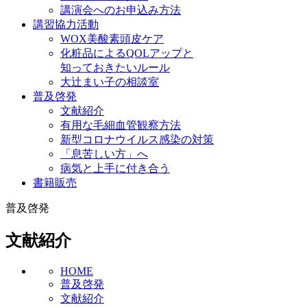
講演会へのお申込み方法
講習協力活動
WOX美酸素頭皮ケア
化粧品によるQOLアップと
知っておきたいルール
大辻まい子の相談室
普及啓発
文献紹介
有用な毛細血管観察方法
新型コロナウイルス感染の対策
「息苦しい方」へ
病気と上手に付き合う
書籍販売
普及啓発
文献紹介
HOME
普及啓発
文献紹介