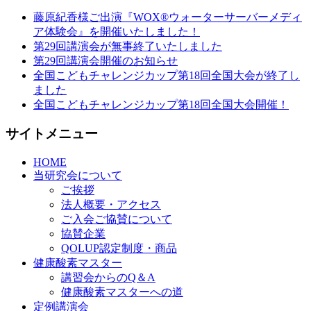
藤原紀香様ご出演『WOX®ウォーターサーバーメディ
ア体験会』を開催いたしました！
第29回講演会が無事終了いたしました
第29回講演会開催のお知らせ
全国こどもチャレンジカップ第18回全国大会が終了し
ました
全国こどもチャレンジカップ第18回全国大会開催！
サイトメニュー
HOME
当研究会について
ご挨拶
法人概要・アクセス
ご入会ご協賛について
協賛企業
QOLUP認定制度・商品
健康酸素マスター
講習会からのQ＆A
健康酸素マスターへの道
定例講演会