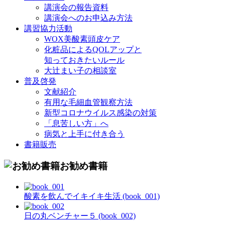
講演会の報告資料
講演会へのお申込み方法
講習協力活動
WOX美酸素頭皮ケア
化粧品によるQOLアップと
知っておきたいルール
大辻まい子の相談室
普及啓発
文献紹介
有用な毛細血管観察方法
新型コロナウイルス感染の対策
「息苦しい方」へ
病気と上手に付き合う
書籍販売
お勧め書籍
酸素を飲んでイキイキ生活 (book_001)
日の丸ベンチャー５ (book_002)