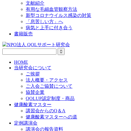
文献紹介
有用な毛細血管観察方法
新型コロナウイルス感染の対策
「息苦しい方」へ
病気と上手に付き合う
書籍販売
HOME
当研究会について
ご挨拶
法人概要・アクセス
ご入会ご協賛について
協賛企業
QOLUP認定制度・商品
健康酸素マスター
講習会からのQ＆A
健康酸素マスターへの道
定例講演会
講演会の報告資料