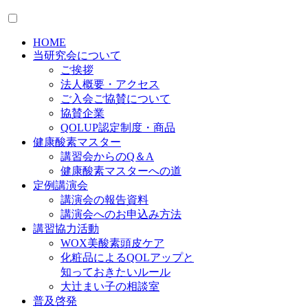
HOME
当研究会について
ご挨拶
法人概要・アクセス
ご入会ご協賛について
協賛企業
QOLUP認定制度・商品
健康酸素マスター
講習会からのQ＆A
健康酸素マスターへの道
定例講演会
講演会の報告資料
講演会へのお申込み方法
講習協力活動
WOX美酸素頭皮ケア
化粧品によるQOLアップと
知っておきたいルール
大辻まい子の相談室
普及啓発