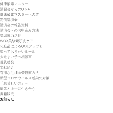
健康酸素マスター
講習会からのQ＆A
健康酸素マスターへの道
定例講演会
講演会の報告資料
講演会へのお申込み方法
講習協力活動
WOX美酸素頭皮ケア
化粧品によるQOLアップと
知っておきたいルール
大辻まい子の相談室
普及啓発
文献紹介
有用な毛細血管観察方法
新型コロナウイルス感染の対策
「息苦しい方」へ
病気と上手に付き合う
書籍販売
お知らせ