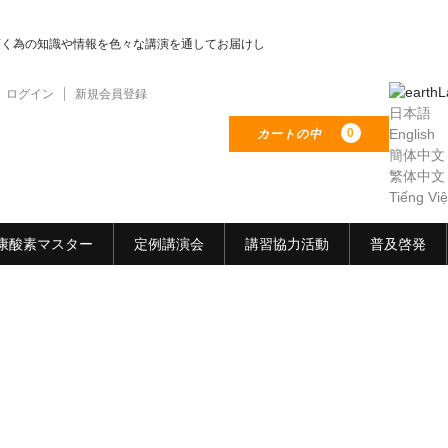
頂く為の知識や情報を色々な講演を通してお届けし
L
ログイン
新規会員登録
日本語
0
English
カートの中
簡体中文
繁体中文
Tiếng Việ
康酸素マスター
定例講演会
講習協力活動
普及啓発