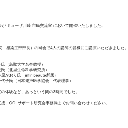
演会が ミューザ川崎 市民交流室 において開催いたしました。
院 感染症部部長）の司会で4人の講師の皆様にご講演いただきました
一氏（鳥取大学名誉教授）
夫氏（北里生命科学研究所）
り氏（infinibeaute所属）
千代子氏（日本発声医学協会 代表理事）
察の体験など、あっという間の3時間でした。
接、QOLサポート研究会事務局までお問い合わせください。