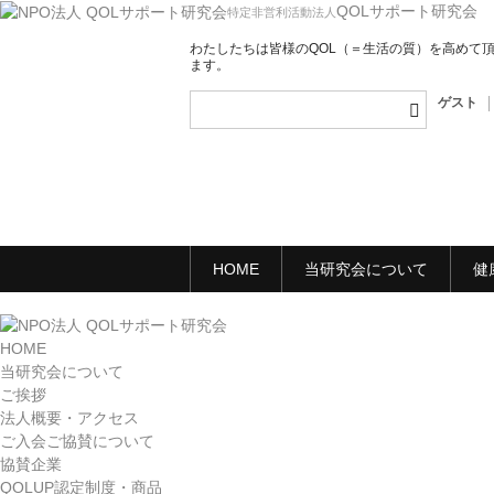
QOLサポート研究会
特定非営利活動法人
わたしたちは皆様のQOL（＝生活の質）を高めて
ます。
ゲスト
HOME
当研究会について
健
HOME
当研究会について
ご挨拶
法人概要・アクセス
ご入会ご協賛について
協賛企業
QOLUP認定制度・商品