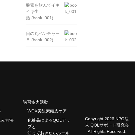
酸素を飲んでイキ
イキ生
活 (book_001)
日の丸ベンチャー
５ (book_002)
講習協力活動
料
WOX美酸素頭皮ケア
Copyright 2026 NPO法
込み方法
化粧品によるQOLアッ
人 QOLサポート研究会
プと
All Rights Reserved.
知っておきたいルール