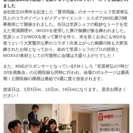
ました
大辻まい子の相談室
会社設立20周年を記念した「賛否両論」のオーナーシェフ笠原将弘
氏とのコラボイベントがメディサイエンス・エスポア(MSE)新川崎
普及啓発
事務所にて開催されました。当日は笠原シェフの軽妙なトークを交
えた実演調理や、WOX®を使用した豚汁御膳が振る舞われました。
文献紹介
笠原シェフがWOXを使って豚汁を作り、米を炊くお水にもWOXを
使うという大変贅沢な夢のコラボ！出来上がった御膳の味も大変洗
有用な毛細血管観察方法
練されたお味となっており、改めて笠原シェフのプロの技術と
WOX®の食材としての可能性に会場は大盛り上がりでした！
新型コロナウイルス感染の対策
また、MSEがスポンサーとなっているFMくしろ「笠原将弘の7時だ
ヨ❗️全員集合」の公開収録も同時に行われ、会場のボルテージは最高
「息苦しい方」へ
潮！公開収録の模様は番組で3週に渡り放送されます。
病気と上手に付き合う
放送日は、3月5日㈬、12日㈬、19日㈬になります。 是非お聞きく
ださい！
書籍販売