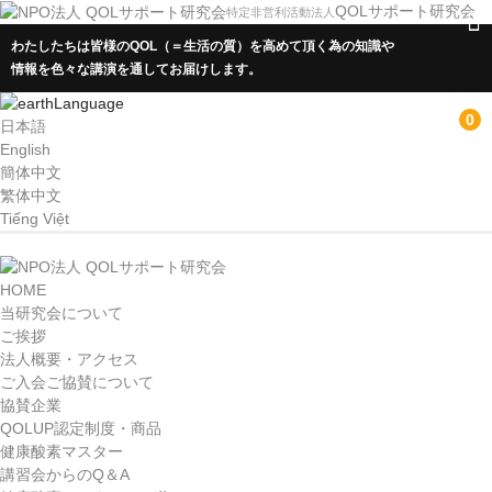
QOLサポート研究会
特定非営利活動法人
わたしたちは皆様のQOL（＝生活の質）を高めて頂く為の知識や
情報を色々な講演を通してお届けします。
Language
0
日本語
English
簡体中文
繁体中文
Tiếng Việt
HOME
HOME
当研究会について
当研究会について
ご挨拶
ご挨拶
法人概要・アクセス
ご入会ご協賛について
法人概要・アクセス
協賛企業
QOLUP認定制度・商品
ご入会ご協賛について
健康酸素マスター
講習会からのQ＆A