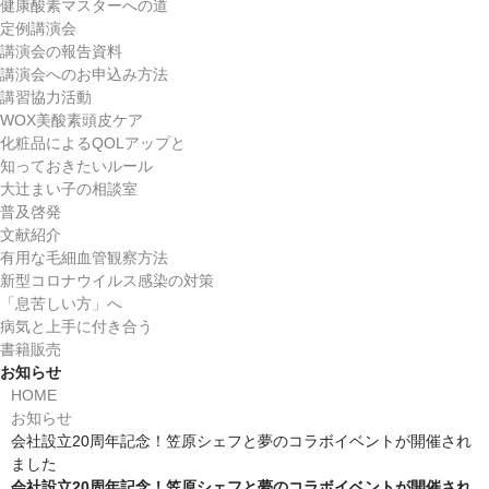
協賛企業
健康酸素マスターへの道
定例講演会
QOLUP認定制度・商品
講演会の報告資料
講演会へのお申込み方法
健康酸素マスター
講習協力活動
WOX美酸素頭皮ケア
講習会からのQ＆A
化粧品によるQOLアップと
知っておきたいルール
健康酸素マスターへの道
大辻まい子の相談室
普及啓発
定例講演会
文献紹介
有用な毛細血管観察方法
講演会の報告資料
新型コロナウイルス感染の対策
「息苦しい方」へ
講演会へのお申込み方法
病気と上手に付き合う
書籍販売
講習協力活動
お知らせ
HOME
WOX美酸素頭皮ケア
お知らせ
会社設立20周年記念！笠原シェフと夢のコラボイベントが開催され
化粧品によるQOLアップと
ました
知っておきたいルール
会社設立20周年記念！笠原シェフと夢のコラボイベントが開催され