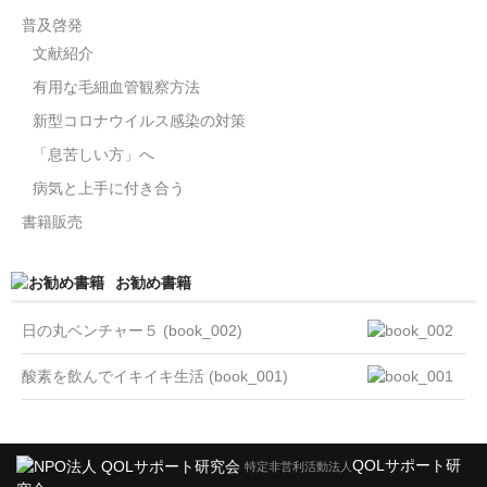
普及啓発
文献紹介
有用な毛細血管観察方法
新型コロナウイルス感染の対策
「息苦しい方」へ
病気と上手に付き合う
書籍販売
お勧め書籍
日の丸ベンチャー５ (book_002)
酸素を飲んでイキイキ生活 (book_001)
QOLサポート研
特定非営利活動法人