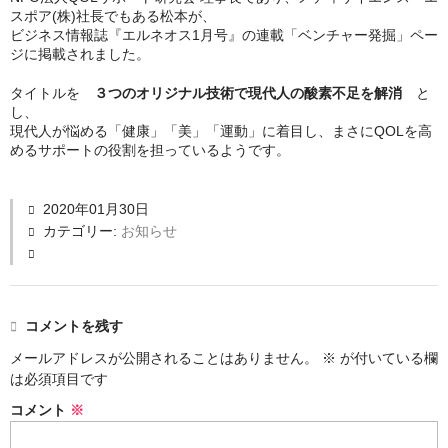
スポア(株)社長でもある松本が、
ビジネス情報誌『エルネオス1月号』の連載「ベンチャー発掘」ペー
大辻まい子の相談室
ジに掲載されました。
普及啓発
タイトルを
３つのオリジナル技術で現代人の酸素不足を解消
と
し、
文献紹介
現代人が悩める「健康」「美」「運動」に着目し、まさにQOLを高
めるサポートの役割を担っているようです。
有用な毛細血管観察方法
新型コロナウイルス感染の対策
2020年01月30日
カテゴリー:
お知らせ
「息苦しい方」へ
病気と上手に付き合う
コメントを残す
書籍販売
メールアドレスが公開されることはありません。
※
が付いている欄
は必須項目です
コメント
※