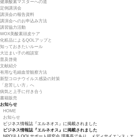
協賛企業
健康酸素マスターへの道
定例講演会
QOLUP認定制度・商品
講演会の報告資料
講演会へのお申込み方法
健康酸素マスター
講習協力活動
WOX美酸素頭皮ケア
講習会からのQ＆A
化粧品によるQOLアップと
知っておきたいルール
健康酸素マスターへの道
大辻まい子の相談室
普及啓発
定例講演会
文献紹介
有用な毛細血管観察方法
講演会の報告資料
新型コロナウイルス感染の対策
「息苦しい方」へ
講演会へのお申込み方法
病気と上手に付き合う
書籍販売
講習協力活動
お知らせ
HOME
WOX美酸素頭皮ケア
お知らせ
ビジネス情報誌『エルネオス』に掲載されました
化粧品によるQOLアップと
ビジネス情報誌『エルネオス』に掲載されました
知っておきたいルール
NPO法人QOLサポート研究会 理事長であり、メディサイエンス・エ