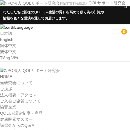
QOLサポート研究会
特定非営利活動法人
わたしたちは皆様のQOL（＝生活の質）を高めて頂く為の知識や
情報を色々な講演を通してお届けします。
Language
0
日本語
English
簡体中文
繁体中文
Tiếng Việt
HOME
HOME
当研究会について
当研究会について
ご挨拶
ご挨拶
法人概要・アクセス
ご入会ご協賛について
法人概要・アクセス
協賛企業
QOLUP認定制度・商品
ご入会ご協賛について
健康酸素マスター
講習会からのQ＆A