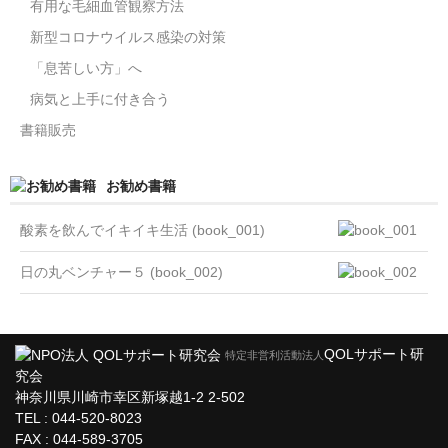
有用な毛細血管観察方法
新型コロナウイルス感染の対策
「息苦しい方」へ
病気と上手に付き合う
書籍販売
お勧め書籍
酸素を飲んでイキイキ生活 (book_001)
日の丸ベンチャー５ (book_002)
QOLサポート研
特定非営利活動法人
究会
神奈川県川崎市幸区新塚越1-2 2-502
TEL : 044-520-8023
FAX : 044-589-3705