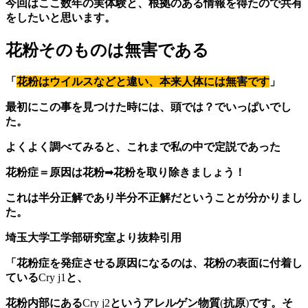
今回はここ数年の実体験と、根拠のある情報を得たので共有
をしたいと思います。
花粉そのものは無害である
「
花粉はウイルスなどと違い、本来人体には無害です
」
最初にこの事を見つけた時には、頭では？でいっぱいでし
た。
よくよく調べてみると、これまで私の中で定説であった
花粉症＝原因は花粉
➡︎
花粉を取り除きましょう！
これは半分正解であり半分不正解だということが分かりまし
た。
︎埼玉大学工学部研究室より抜粋引用
「花粉症を発症させる原因になるのは、花粉の表面に付着し
ている
Cry j1
と、
花粉内部にある
Cry j2
というアレルゲン物質
(
抗原
)
です。そ