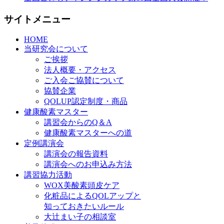
サイトメニュー
HOME
当研究会について
ご挨拶
法人概要・アクセス
ご入会ご協賛について
協賛企業
QOLUP認定制度・商品
健康酸素マスター
講習会からのQ＆A
健康酸素マスターへの道
定例講演会
講演会の報告資料
講演会へのお申込み方法
講習協力活動
WOX美酸素頭皮ケア
化粧品によるQOLアップと
知っておきたいルール
大辻まい子の相談室