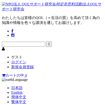
特定非営利活動法人
QOLサ
ポート研究会
わたしたちは皆様のQOL（＝生活の質）を高めて頂く為の
知識や情報を色々な講演を通してお届けします。
ゲスト
ログイン
新規会員登録
カートの中
0
Language
日本語
English
簡体中文
繁体中文