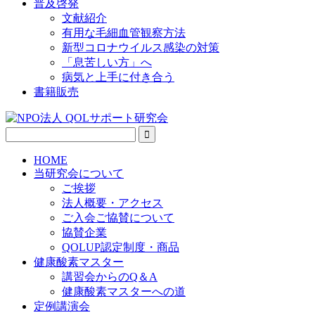
普及啓発
文献紹介
有用な毛細血管観察方法
新型コロナウイルス感染の対策
「息苦しい方」へ
病気と上手に付き合う
書籍販売
HOME
当研究会について
ご挨拶
法人概要・アクセス
ご入会ご協賛について
協賛企業
QOLUP認定制度・商品
健康酸素マスター
講習会からのQ＆A
健康酸素マスターへの道
定例講演会