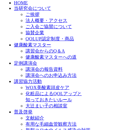
HOME
当研究会について
ご挨拶
法人概要・アクセス
ご入会ご協賛について
協賛企業
QOLUP認定制度・商品
健康酸素マスター
講習会からのQ＆A
健康酸素マスターへの道
定例講演会
講演会の報告資料
講演会へのお申込み方法
講習協力活動
WOX美酸素頭皮ケア
化粧品によるQOLアップと
知っておきたいルール
大辻まい子の相談室
普及啓発
文献紹介
有用な毛細血管観察方法