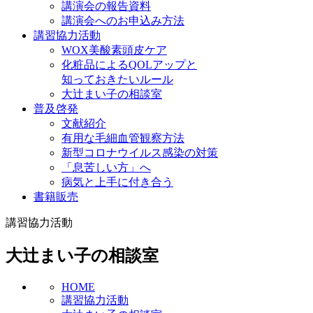
講演会の報告資料
講演会へのお申込み方法
講習協力活動
WOX美酸素頭皮ケア
化粧品によるQOLアップと
知っておきたいルール
大辻まい子の相談室
普及啓発
文献紹介
有用な毛細血管観察方法
新型コロナウイルス感染の対策
「息苦しい方」へ
病気と上手に付き合う
書籍販売
講習協力活動
大辻まい子の相談室
HOME
講習協力活動