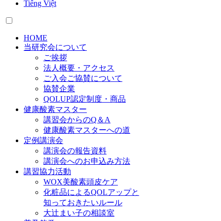
Tiếng Việt
HOME
当研究会について
ご挨拶
法人概要・アクセス
ご入会ご協賛について
協賛企業
QOLUP認定制度・商品
健康酸素マスター
講習会からのQ＆A
健康酸素マスターへの道
定例講演会
講演会の報告資料
講演会へのお申込み方法
講習協力活動
WOX美酸素頭皮ケア
化粧品によるQOLアップと
知っておきたいルール
大辻まい子の相談室