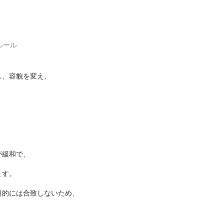
ルール
し、容貌を変え、
が緩和で、
ます。
目的には合致しないため、