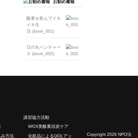
お勧め書籍
酸素を飲んでイキ
イキ生
活 (book_001)
日の丸ベンチャー
５ (book_002)
講習協力活動
料
WOX美酸素頭皮ケア
Copyright 2026 NPO法
込み方法
化粧品によるQOLアッ