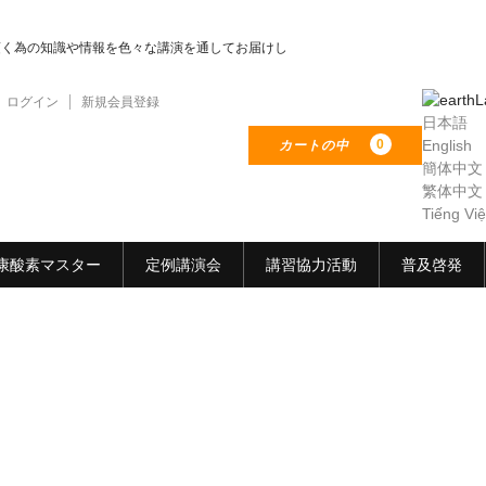
頂く為の知識や情報を色々な講演を通してお届けし
L
ログイン
新規会員登録
日本語
0
English
カートの中
簡体中文
繁体中文
Tiếng Việ
康酸素マスター
定例講演会
講習協力活動
普及啓発