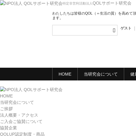
QOLサポート研究会
特定非営利活動法人
わたしたちは皆様のQOL（＝生活の質）を高めて
ます。
ゲスト
HOME
当研究会について
健
HOME
当研究会について
ご挨拶
法人概要・アクセス
ご入会ご協賛について
協賛企業
QOLUP認定制度・商品